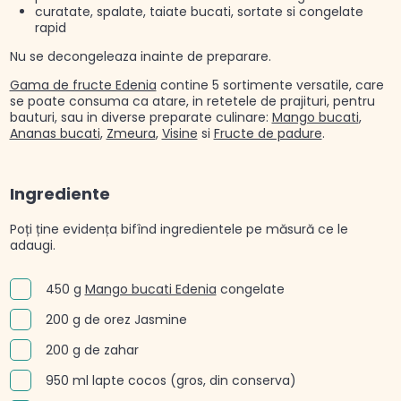
curatate, spalate, taiate bucati, sortate si congelate
rapid
Nu se decongeleaza inainte de preparare.
Gama de fructe Edenia
contine 5 sortimente versatile, care
se poate consuma ca atare, in retetele de prajituri, pentru
bauturi, sau in diverse preparate culinare:
Mango bucati
,
Ananas bucati
,
Zmeura
,
Visine
si
Fructe de padure
.
Ingrediente
Poți ține evidența bifînd ingredientele pe măsură ce le
adaugi.
450 g
Mango bucati Edenia
congelate
200 g de orez Jasmine
200 g de zahar
950 ml lapte cocos (gros, din conserva)