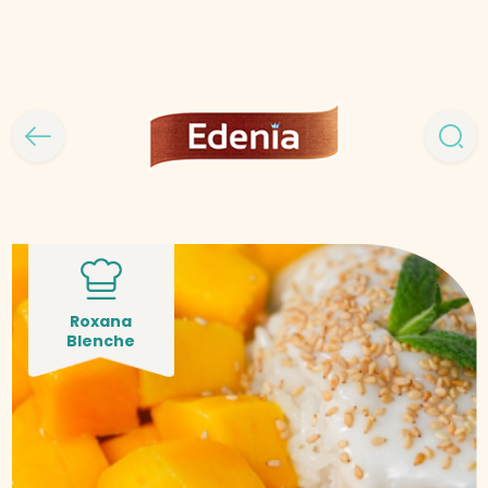
Roxana
Blenche