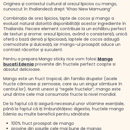
Originea și contextul cultural al orezul lipicios cu mango,
cunoscut în thailandeză drept “Khao Niew Mamuang”
Combinația de orez lipicios, lapte de cocos și mango a
evoluat natural datorită disponibilității acestor ingrediente în
Thailanda. Fiecare element contribuie la un echilibru perfect
de texturi și arome: orezul lipicios, având o consistență, unică
oferă o bază densă și lipicioasă, laptele de cocos adaugă
cremozitate și dulceață, iar mango-ul proaspăt aduce un
contrast răcoritor și suculent.
Pentru a prepara Mango sticky rice vom folosi
Mango
bucati Edenia
provenite din fructele perfect coapte si
absolut delicioase.
Mango este un fruct tropical, din familia drupelor (acele
fructe cărnoase și zemoase, care au un singur sâmbure în
centrul lor). Numit uneori și “regele fructelor”, mango este
unul dintre cele mai consumate fructe la nivel mondial.
De la faptul că iți asigură necesarul unor vitamine esențiale,
până la faptul că iți îmbunătățesc digestia, fructele mango
Edenia au multe beneficii pentru sănătate.
100% fruct proaspat de mango
provine din soiurile cele mai bune de mango