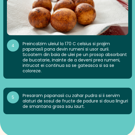
Preincalzim uleiul la 170 C celsius si prajim
4
papanasîi pana devin rumeni si usor aurii.
Scoatem din baia de ulei pe un prosop absorbant
de bucatarie, inainte de a deveni prea rumeni,
intrucat ei continua sa se gateasca si sa se
coloreze.
Presaram papanasii cu zahar pudra si ii servim
5
alaturi de sosul de fructe de padure si doua linguri
de smantana grasa sau iaurt.