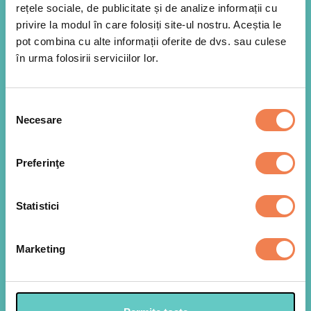
rețele sociale, de publicitate și de analize informații cu
privire la modul în care folosiți site-ul nostru. Aceștia le
pot combina cu alte informații oferite de dvs. sau culese
în urma folosirii serviciilor lor.
Selecția
Necesare
consimțământului
Preferinţe
Statistici
Pentru sosul de fructe de padure, adaugam
1
fructele intr-o tigaie adanca impreuna cu o
Marketing
lingura de zahar brun si putina apa. Gatim la foc
mediu pana obtinem un sos scazut, dar fluid.