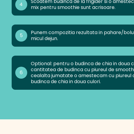
Scoatem budinca de la frigider si o amestec
4
mix pentru smoothie sunt acrisoare.
Punem compozitia rezultata in pahare/boluri,
5
micul dejun.
Optional: pentru o budinca de chia in doua c
cantitatea de budinca cu piureul de smoothi
6
cealalta jumatate o amestecam cu piureul d
budinca de chia in doua culori.