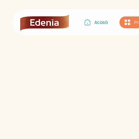
Acasă
P
Gustul Asiei
Gustul Italiei