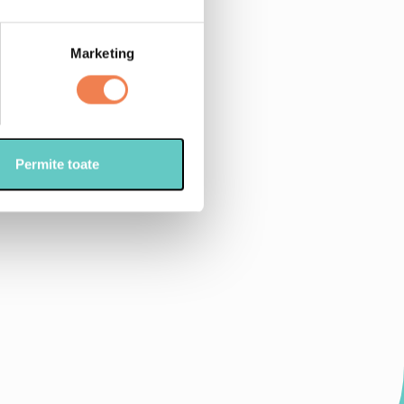
hia
 folosi si lapte vegetal)
Marketing
optional)
Permite toate