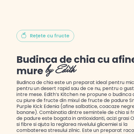
Gustul Spaniei
Rețete cu fructe
Gustul Mexicului
Budinca de chia cu afine
mure
by Edith
Gustul Libanului
Budinca de chia este un preparat ideal pentru micu
pentru un desert rapid sau de ce nu, pentru o gus
intre mese. Edith’s Kitchen ne propune o budinca 
cu piure de fructe din mixul de fructe de padure 
Purple Kick Edenia (afine salbatice, coacaze negre
banane). Combinatia dintre semintele de chia si f
de padure este bogata in antioxidanti, acizi grasi
si fibre si ajuta la reglarea nivelului glicemiei si la
combaterea stresului zilnic. Este un preparat racor