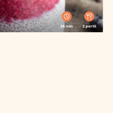
25 min
2 portii