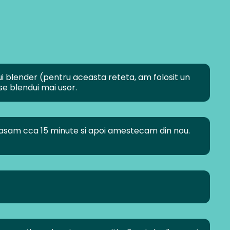
nui blender (pentru aceasta reteta, am folosit un
se blendui mai usor.
 lasam cca 15 minute si apoi amestecam din nou.