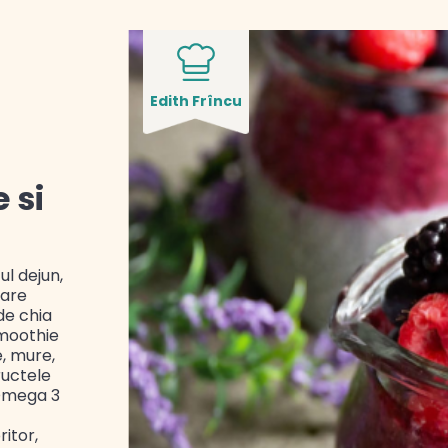
Edith Frîncu
 si
l dejun,
tare
de chia
Smoothie
, mure,
ructele
 Omega 3
itor,