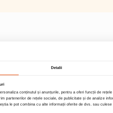
Detalii
uri
rsonaliza conținutul și anunțurile, pentru a oferi funcții de rețele
im partenerilor de rețele sociale, de publicitate și de analize info
1 portie de 125 g de m
ceștia le pot combina cu alte informații oferite de dvs. sau culese î