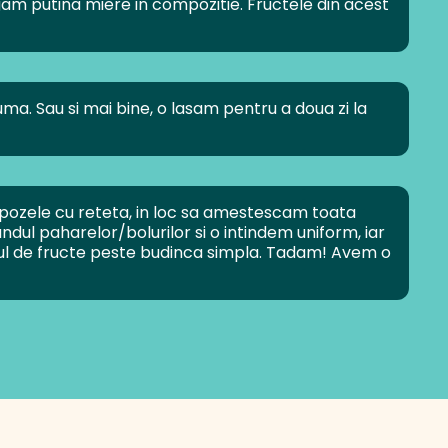
am putina miere in compozitie. Fructele din acest
a. Sau si mai bine, o lasam pentru a doua zi la
n pozele cu reteta, in loc sa amestescam toata
dul paharelor/bolurilor si o intindem uniform, iar
ul de fructe peste budinca simpla. Tadam! Avem o