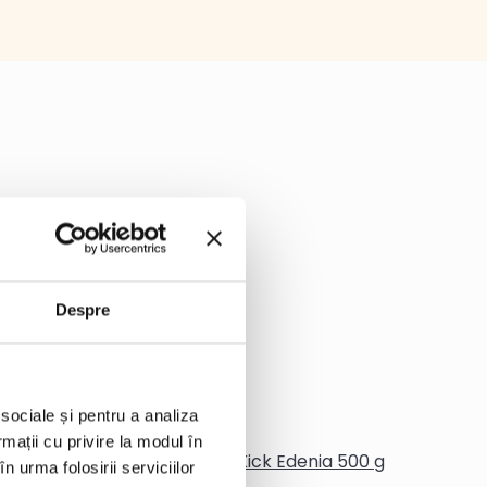
Despre
 sociale și pentru a analiza
rmații cu privire la modul în
ix de fructe
Smoothie Purple Kick Edenia 500 g
n urma folosirii serviciilor