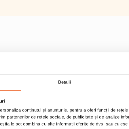
Detalii
uri
rsonaliza conținutul și anunțurile, pentru a oferi funcții de rețele
im partenerilor de rețele sociale, de publicitate și de analize info
2 portii de 125 g de m
ceștia le pot combina cu alte informații oferite de dvs. sau culese î