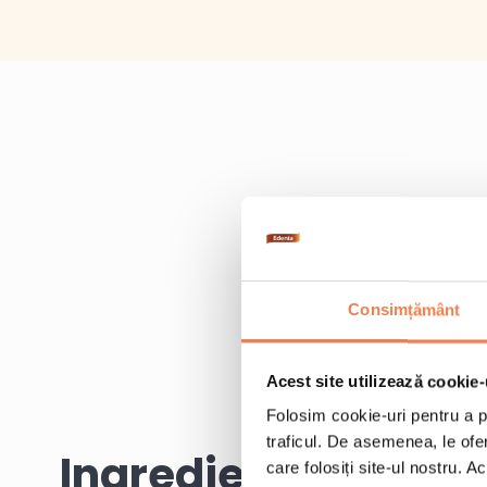
Consimțământ
Acest site utilizează cookie-
Folosim cookie-uri pentru a pe
traficul. De asemenea, le ofer
Ingrediente
care folosiți site-ul nostru. A