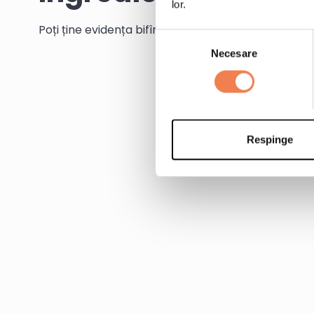
lor.
Poți ține evidența bifînd ingredientele pe măsură c
Selecția
Necesare
consimțământului
Respinge