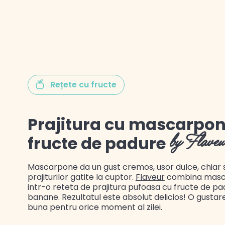
Gustul Spaniei
Rețete cu fructe
Gustul Mexicului
Gustul Libanului
Prajitura cu mascarpon
fructe de padure
by Flaveu
Mascarpone da un gust cremos, usor dulce, chiar s
prajiturilor gatite la cuptor.
Flaveur
combina masc
intr-o reteta de prajitura pufoasa cu fructe de pa
banane. Rezultatul este absolut delicios! O gusta
buna pentru orice moment al zilei.