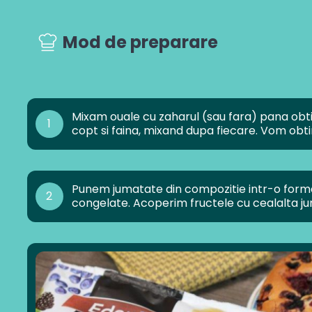
Mod de preparare
Mixam ouale cu zaharul (sau fara) pana ob
1
copt si faina, mixand dupa fiecare. Vom ob
Punem jumatate din compozitie intr-o forma
2
congelate. Acoperim fructele cu cealalta j