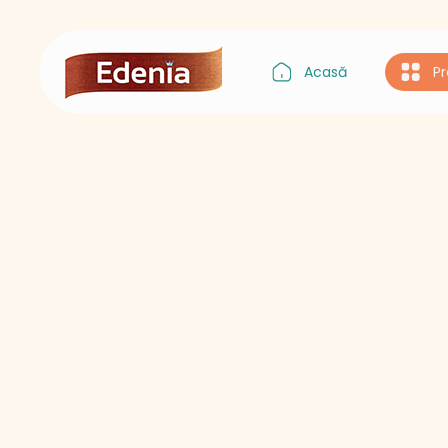
Acasă
P
Gustul Asiei
Gustul Italiei