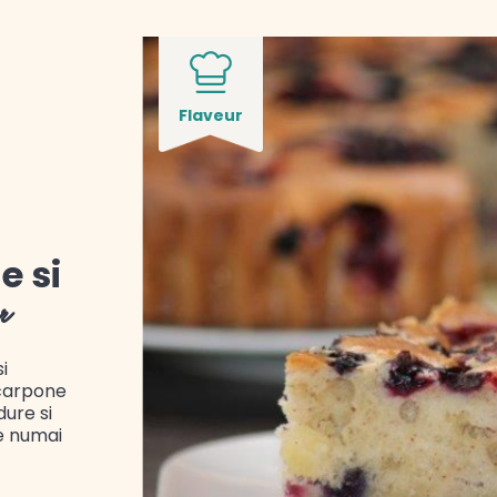
Flaveur
e si
r
i
arpone
dure si
re numai