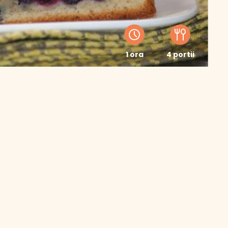
1 ora
4 portii