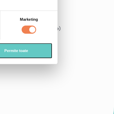
au
t bio
Marketing
al sau in functie de preferinte)
 fin (sau faina de migdale)
 sau de cocos
Permite toate