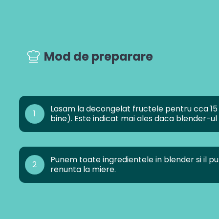
Mod de preparare
Lasam la decongelat fructele pentru cca 15 
1
bine). Este indicat mai ales daca blender-ul
Punem toate ingredientele in blender si il
2
renunta la miere.