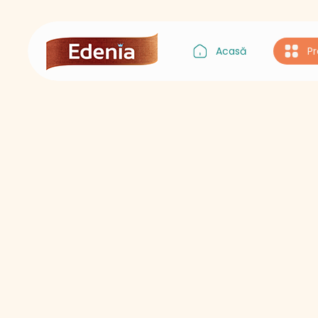
Acasă
P
Gustul Asiei
Gustul Italiei