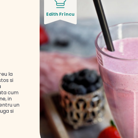
Edith Frîncu
reu la
tos si
a
vata cum
e, in
pentru un
uga si