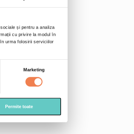
 sociale și pentru a analiza
rmații cu privire la modul în
n urma folosirii serviciilor
Marketing
thie Red Strength Edenia
e de canepa (decorticate)
tional)
Permite toate