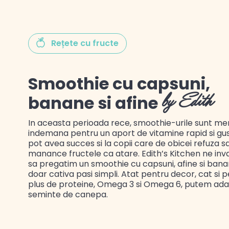
Rețete cu fructe
Gustul Spaniei
Smoothie cu capsuni,
Gustul Mexicului
banane si afine
by Edith
Gustul Libanului
In aceasta perioada rece, smoothie-urile sunt me
indemana pentru un aport de vitamine rapid si gus
pot avea succes si la copii care de obicei refuza s
manance fructele ca atare. Edith’s Kitchen ne in
sa pregatim un smoothie cu capsuni, afine si banan
doar cativa pasi simpli. Atat pentru decor, cat si 
plus de proteine, Omega 3 si Omega 6, putem ada
seminte de canepa.