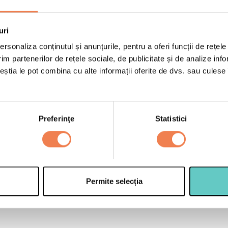
uri
rsonaliza conținutul și anunțurile, pentru a oferi funcții de rețele
im partenerilor de rețele sociale, de publicitate și de analize info
ceștia le pot combina cu alte informații oferite de dvs. sau culese î
Preferinţe
Statistici
2 portii de 150g Smoo
300 ml iaurt de baut
e le adaugi.
4-5 linguri de semint
1 lingura de miere (op
Permite selecția