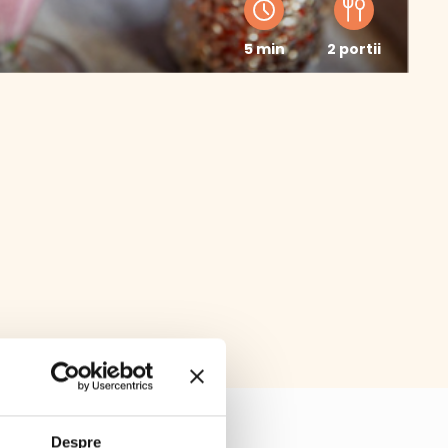
5 min
2 portii
Despre