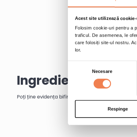
Acest site utilizează cookie-
Folosim cookie-uri pentru a pe
traficul. De asemenea, le ofer
care folosiți site-ul nostru. A
lor.
Selecția
Necesare
consimțământului
Ingrediente
Poți ține evidența bifînd ingredientele pe măsură c
Respinge