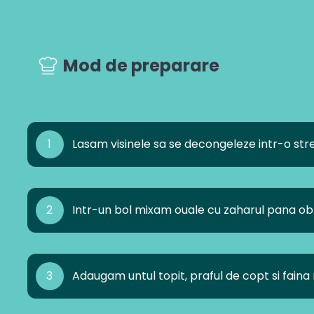
Mod de preparare
1
Lasam visinele sa se decongeleze intr-o st
2
Intr-un bol mixam ouale cu zaharul pana o
3
Adaugam untul topit, praful de copt si fain