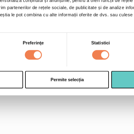
rsonaliza conținutul și anunțurile, pentru a oferi funcții de rețele
250 g Visine Edenia
im partenerilor de rețele sociale, de publicitate și de analize info
200g faina alba de gr
ceștia le pot combina cu alte informații oferite de dvs. sau culese î
e le adaugi.
1 lingura zahar (option
3 oua
Preferinţe
Statistici
120 g unt (pe care il 
2 lingurite praf de cop
Permite selecția