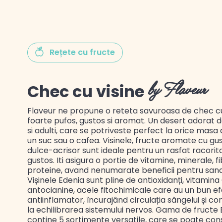
Gustul Spaniei
Rețete cu fructe
Chec cu visine
by Flaveur
Gustul Mexicului
Flaveur ne propune o reteta savuroasa de chec cu 
Gustul Libanului
foarte pufos, gustos si aromat. Un desert adorat d
si adulti, care se potriveste perfect la orice masa a 
un suc sau o cafea. Visinele, fructe aromate cu gu
dulce-acrisor sunt ideale pentru un rasfat racorito
gustos. Iti asigura o portie de vitamine, minerale, fi
proteine, avand nenumarate beneficii pentru sana
Vișinele Edenia sunt pline de antioxidanți, vitamina 
antocianine, acele fitochimicale care au un bun e
antiinflamator, încurajând circulația sângelui și co
la echilibrarea sistemului nervos. Gama de fructe
contine 5 sortimente versatile, care se poate co