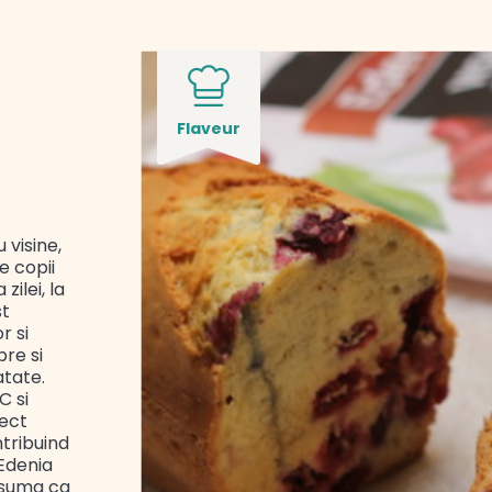
Flaveur
visine,
e copii
zilei, la
st
r si
bre si
tate.
C si
fect
ntribuind
 Edenia
nsuma ca