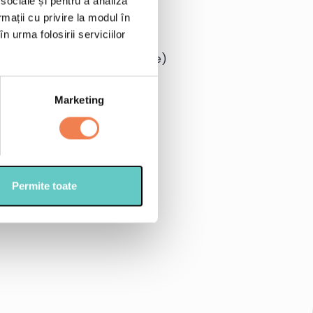
 sociale și pentru a analiza
rmații cu privire la modul în
au
n urma folosirii serviciilor
al sau in functie de preferinte)
Marketing
topim)
t bio
Permite toate