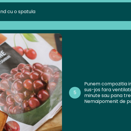
nd cu o spatula
Punem compozitia in
sus-jos fara ventila
5
minute sau pana tre
Nemaipomenit de puf