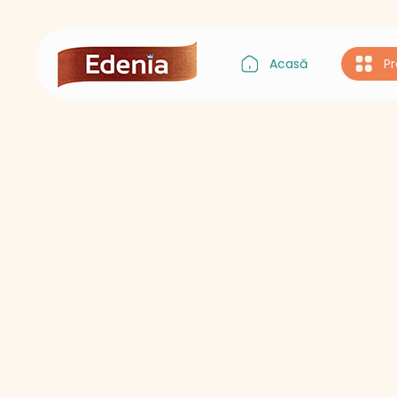
Acasă
P
Gustul Asiei
Gustul Italiei