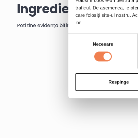
Folosim cookie-uri pentru a pe
Ingrediente
traficul. De asemenea, le ofer
care folosiți site-ul nostru. A
lor.
Poți ține evidența bifînd ingredientele pe măsură c
Selecția
Necesare
consimțământului
Respinge