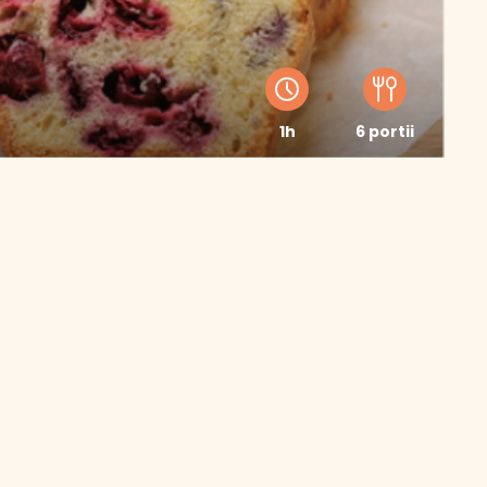
1h
6 portii