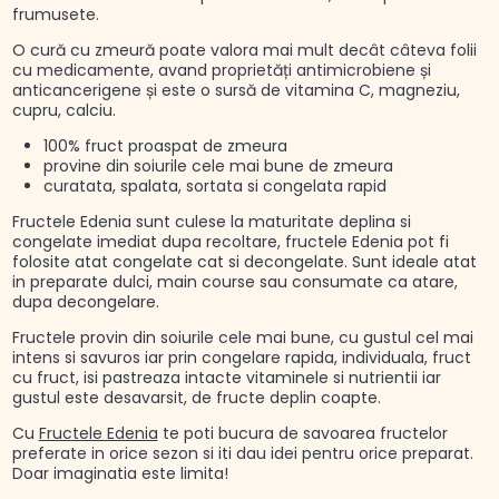
frumusete.
O cură cu zmeură poate valora mai mult decât câteva folii
cu medicamente, avand proprietăți antimicrobiene și
anticancerigene și este o sursă de vitamina C, magneziu,
cupru, calciu.
100% fruct proaspat de zmeura
provine din soiurile cele mai bune de zmeura
curatata, spalata, sortata si congelata rapid
Fructele Edenia sunt culese la maturitate deplina si
congelate imediat dupa recoltare, fructele Edenia pot fi
folosite atat congelate cat si decongelate. Sunt ideale atat
in preparate dulci, main course sau consumate ca atare,
dupa decongelare.
Fructele provin din soiurile cele mai bune, cu gustul cel mai
intens si savuros iar prin congelare rapida, individuala, fruct
cu fruct, isi pastreaza intacte vitaminele si nutrientii iar
gustul este desavarsit, de fructe deplin coapte.
Cu
Fructele Edenia
te poti bucura de savoarea fructelor
preferate in orice sezon si iti dau idei pentru orice preparat.
Doar imaginatia este limita!