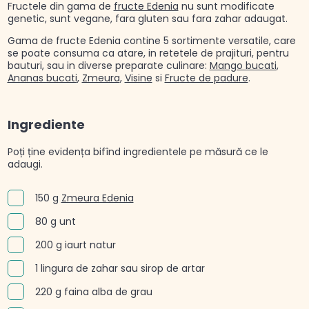
Fructele din gama de
fructe Edenia
nu sunt modificate
genetic, sunt vegane, fara gluten sau fara zahar adaugat.
Gama de fructe Edenia contine 5 sortimente versatile, care
se poate consuma ca atare, in retetele de prajituri, pentru
bauturi, sau in diverse preparate culinare:
Mango bucati
,
Ananas bucati
,
Zmeura
,
Visine
si
Fructe de padure
.
Ingrediente
Poți ține evidența bifînd ingredientele pe măsură ce le
adaugi.
150 g
Zmeura Edenia
80 g unt
200 g iaurt natur
1 lingura de zahar sau sirop de artar
220 g faina alba de grau