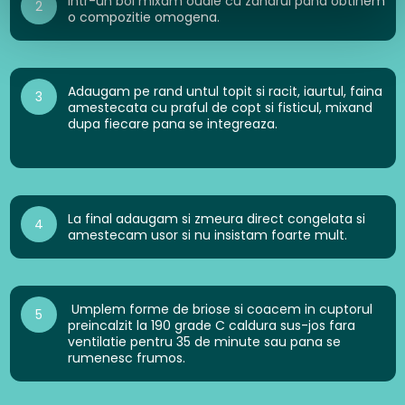
Intr-un bol mixam ouale cu zaharul pana obtinem
2
o compozitie omogena.
Adaugam pe rand untul topit si racit, iaurtul, faina
3
amestecata cu praful de copt si fisticul, mixand
dupa fiecare pana se integreaza.
La final adaugam si zmeura direct congelata si
4
amestecam usor si nu insistam foarte mult.
Umplem forme de briose si coacem in cuptorul
5
preincalzit la 190 grade C caldura sus-jos fara
ventilatie pentru 35 de minute sau pana se
rumenesc frumos.