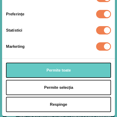
Preferinţe
Statistici
Marketing
Permite toate
Permite selecția
Fisticul il tocam cu cutitul sau il maruntim la
1
robot astfel incat sa ramana si bucatele.
Respinge