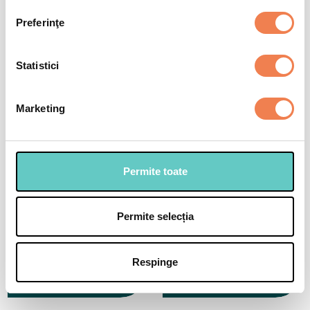
Preferinţe
Selectează
Statistici
Marketing
Permite toate
Permite selecția
Respinge
Supa crema de
Ciorba de vacuta
mazare cu menta si
coji de portocala