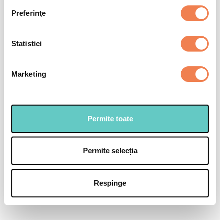
Preferinţe
Selectează
Statistici
Marketing
Permite toate
Permite selecția
Respinge
Ciorba de vacuta