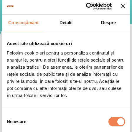
Consimțământ
Detalii
Despre
Schimbați categoria
Acest site utilizează cookie-uri
Folosim cookie-uri pentru a personaliza conținutul și
anunțurile, pentru a oferi funcții de rețele sociale și pentru
Rapide
Vegetariene
Inspiraționa
a analiza traficul. De asemenea, le oferim partenerilor de
rețele sociale, de publicitate și de analize informații cu
privire la modul în care folosiți site-ul nostru. Aceștia le
pot combina cu alte informații oferite de dvs. sau culese
Selectează
în urma folosirii serviciilor lor.
Alegeți subcategoria
Selecția
Necesare
consimțământului
Rețete cu legume
Rețete cu carne