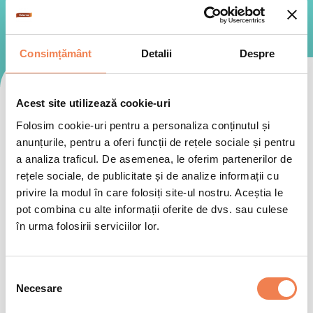
Consimțământ
Detalii
Despre
Schimbați categoria
Acest site utilizează cookie-uri
Folosim cookie-uri pentru a personaliza conținutul și
anunțurile, pentru a oferi funcții de rețele sociale și pentru
Rapide
Vegetariene
Inspiraționale
a analiza traficul. De asemenea, le oferim partenerilor de
rețele sociale, de publicitate și de analize informații cu
privire la modul în care folosiți site-ul nostru. Aceștia le
pot combina cu alte informații oferite de dvs. sau culese
Selectează
în urma folosirii serviciilor lor.
Alegeți subcategoria
Selecția
Necesare
consimțământului
Rețete cu legume
Rețete cu fructe