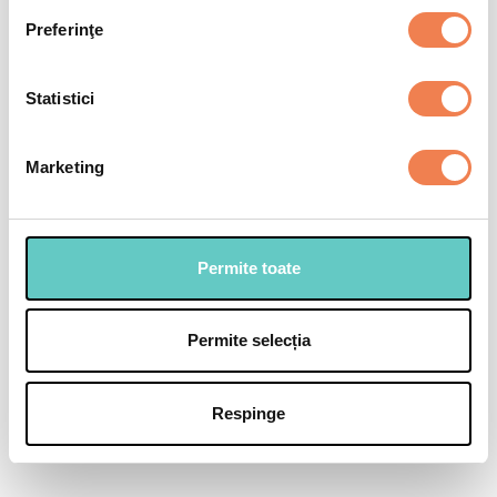
Preferinţe
Selectează
Statistici
Marketing
Permite toate
Permite selecția
Respinge
Briose cu mango