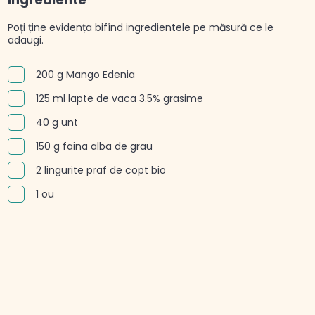
Poți ține evidența bifînd ingredientele pe măsură ce le
adaugi.
200 g Mango Edenia
125 ml lapte de vaca 3.5% grasime
40 g unt
150 g faina alba de grau
2 lingurite praf de copt bio
1 ou