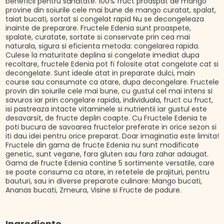
beneficii pentru sănătate. 100% fruct proaspat de mango
provine din soiurile cele mai bune de mango curatat, spalat,
taiat bucati, sortat si congelat rapid Nu se decongeleaza
inainte de preparare. Fructele Edenia sunt proaspete,
spalate, curatate, sortate si conservate prin cea mai
naturala, sigura si eficienta metoda: congelarea rapida.
Culese la maturitate deplina si congelate imediat dupa
recoltare, fructele Edenia pot fi folosite atat congelate cat si
decongelate. Sunt ideale atat in preparate dulci, main
course sau consumate ca atare, dupa decongelare. Fructele
provin din soiurile cele mai bune, cu gustul cel mai intens si
savuros iar prin congelare rapida, individuala, fruct cu fruct,
isi pastreaza intacte vitaminele si nutrientii iar gustul este
desavarsit, de fructe deplin coapte. Cu Fructele Edenia te
poti bucura de savoarea fructelor preferate in orice sezon si
iti dau idei pentru orice preparat. Doar imaginatia este limita!
Fructele din gama de fructe Edenia nu sunt modificate
genetic, sunt vegane, fara gluten sau fara zahar adaugat.
Gama de fructe Edenia contine 5 sortimente versatile, care
se poate consuma ca atare, in retetele de prajituri, pentru
bauturi, sau in diverse preparate culinare: Mango bucati,
Ananas bucati, Zmeura, Visine si Fructe de padure.
Ingrediente