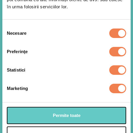
în urma folosirii serviciilor lor.
Selecția
Necesare
consimțământului
Preferinţe
Lasam mango sa se decongeleze la temperatura
1
camerei. 150 g de mango pasam cu blenderul
Statistici
vertical sa obtinem un piure, iar 50 g pastram
pentru decor.
Marketing
Intr-un bol mixam oul cu zaharul si untul la
2
temperatura camerei pana obtinem o crema
omogena. Adaugam apoi pe rand laptele, piureul
Permite toate
de mango, praful de copt si faina, mixand dupa
fiecare.