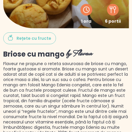
1 ora
6 portii
Rețete cu fructe
Briose cu mango
by Flaveur
Flaveur ne propune o reteta savuroasa de briose cu mango,
foarte gustoase si aromate. Briose cu mango sunt un desert
adorat atat de copii cat si de adulti si se potrivesc perfect la
orice masa a zilei, la un suc sau o cafea. Pentru briose cu
mango am folosit Mango Edenia congelat, care este la fel
de bun ca fructele proaspat culese. Fructul de mango este
curatat, taiat bucati si congelat rapid. Mango este un fruct
tropical, din familia drupelor (acele fructe cărnoase și
zemoase, care au un singur sâmbure în centrul lor). Numit
uneori și “regele fructelor”, mango este unul dintre cele mai
consumate fructe la nivel mondial. De la faptul că iți asigură
necesarul unor vitamine esențiale, până la faptul că iți
îmbunătățesc digestia, fructele mango Edenia au multe