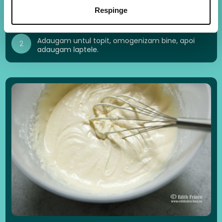
Respinge
Adaugam untul topit, omogenizam bine, apoi
2
adaugam laptele.