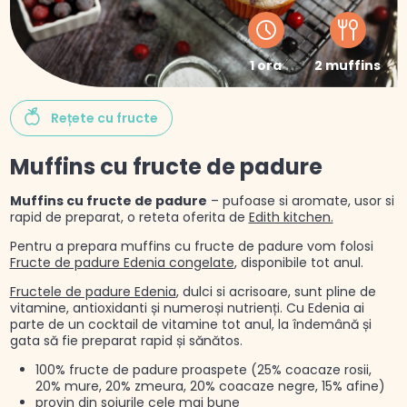
1 ora
2 muffins
Rețete cu fructe
Muffins cu fructe de padure
Muffins cu fructe de padure
– pufoase si aromate, usor si
rapid de preparat, o reteta oferita de
Edith kitchen.
Pentru a prepara muffins cu fructe de padure vom folosi
Fructe de padure Edenia congelate
, disponibile tot anul.
Fructele de padure Edenia
, dulci si acrisoare, sunt pline de
vitamine, antioxidanti și numeroși nutrienți. Cu Edenia ai
parte de un cocktail de vitamine tot anul, la îndemână și
gata să fie preparat rapid și sănătos.
100% fructe de padure proaspete (25% coacaze rosii,
20% mure, 20% zmeura, 20% coacaze negre, 15% afine)
provin din soiurile cele mai bune