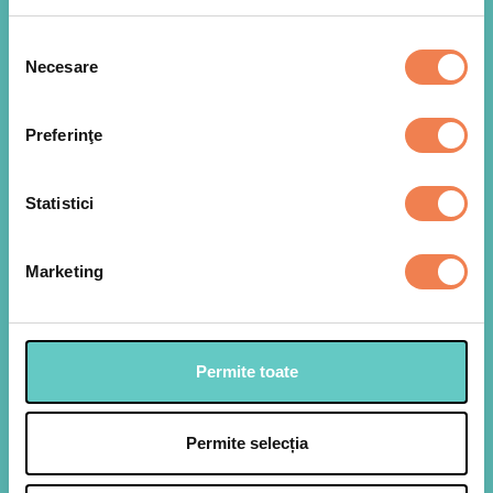
Selecția
Necesare
consimțământului
Preferinţe
Intr-un bol incapator amestecam cu un tel oul cu
1
zaharul pana la omogenizare.
Statistici
Marketing
Permite toate
Permite selecția