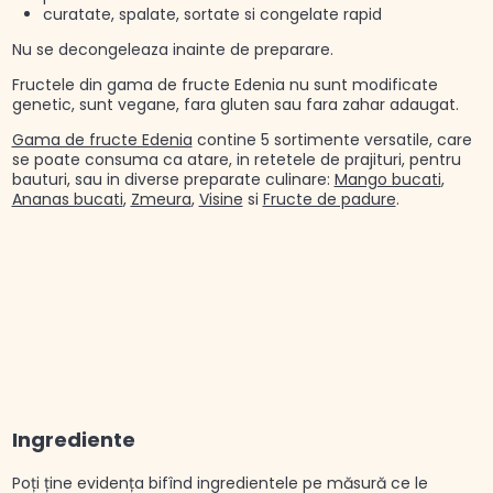
curatate, spalate, sortate si congelate rapid
Nu se decongeleaza inainte de preparare.
Fructele din gama de fructe Edenia nu sunt modificate
genetic, sunt vegane, fara gluten sau fara zahar adaugat.
Gama de fructe Edenia
contine 5 sortimente versatile, care
se poate consuma ca atare, in retetele de prajituri, pentru
bauturi, sau in diverse preparate culinare:
Mango bucati
,
Ananas bucati
,
Zmeura
,
Visine
si
Fructe de padure
.
Ingrediente
Poți ține evidența bifînd ingredientele pe măsură ce le