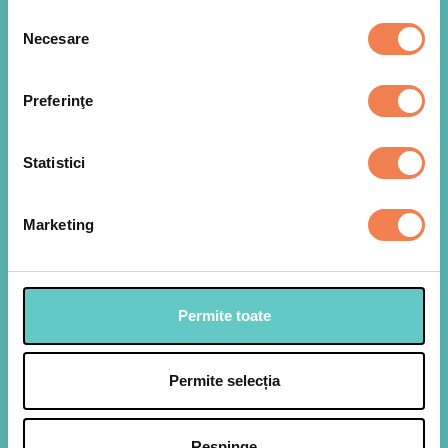
Selecția
Necesare
consimțământului
Preferinţe
Statistici
Marketing
Permite toate
Pentru metoda de preparare te invitam sa
1
urmaresti
filmul Jamilei
Permite selecția
Respinge