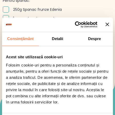
Pentru spanac:
250g Spanac frunze Edenia
1 ceapa tocata marunt
100 ml smantana pentru gatit
2-3 linguri de zeama de lamaie
Consimțământ
Detalii
Despre
2 linguri de ulei de masline
1 catel de usturoi razuit
Acest site utilizează cookie-uri
1/4 lingurita de nucsoara
Folosim cookie-uri pentru a personaliza conținutul și
sare, piper
anunțurile, pentru a oferi funcții de rețele sociale și pentru
a analiza traficul. De asemenea, le oferim partenerilor de
rețele sociale, de publicitate și de analize informații cu
privire la modul în care folosiți site-ul nostru. Aceștia le
pot combina cu alte informații oferite de dvs. sau culese
în urma folosirii serviciilor lor.
Mod de preparare