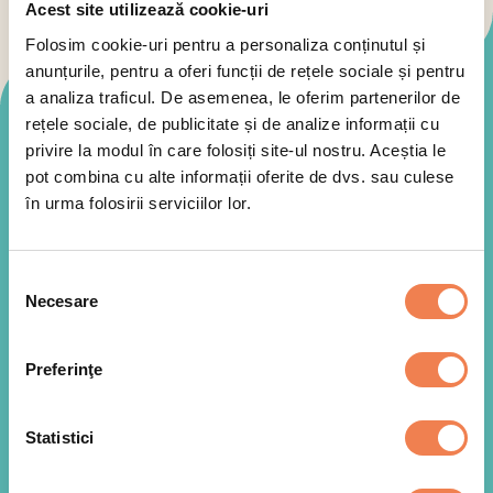
Acest site utilizează cookie-uri
Folosim cookie-uri pentru a personaliza conținutul și
anunțurile, pentru a oferi funcții de rețele sociale și pentru
a analiza traficul. De asemenea, le oferim partenerilor de
Mod de preparare
rețele sociale, de publicitate și de analize informații cu
privire la modul în care folosiți site-ul nostru. Aceștia le
pot combina cu alte informații oferite de dvs. sau culese
în urma folosirii serviciilor lor.
Punem nuggets-urile de pui Edenia congelate
1
intr-o tava, pe hartie de copt. Introducem tava in
cuptorul preincalzit la 200 0C, timp de 17 minute.
Selecția
Necesare
consimțământului
Preferinţe
Statistici