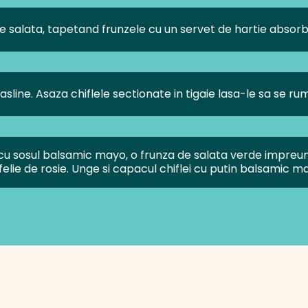
ne salata, tapetand frunzele cu un servet de hartie absorb
masline. Asaza chiflele sectionate in tigaie lasa-le sa se r
cu sosul balsamic mayo, o frunza de salata verde impreun
felie de rosie. Unge si capacul chiflei cu putin balsamic m