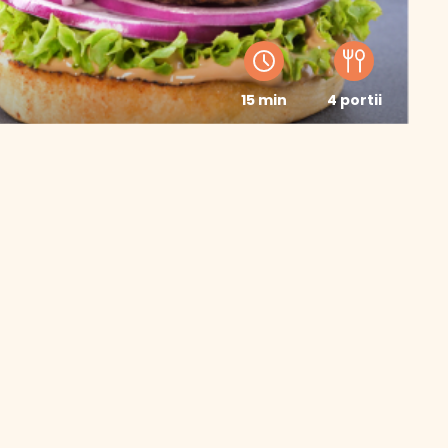
15 min
4 portii