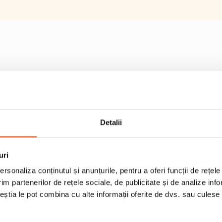
Detalii
uri
rsonaliza conținutul și anunțurile, pentru a oferi funcții de rețele
im partenerilor de rețele sociale, de publicitate și de analize info
ceștia le pot combina cu alte informații oferite de dvs. sau culese î
1 cutie Burger din car
4 chifle cu susan