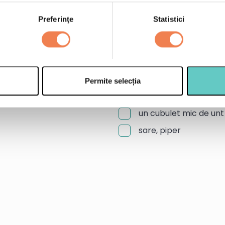
e le adaugi.
1 ceapa rosie
Preferinţe
Statistici
1 rosie
4 frunze de salata c
2 linguri de maioneza
1 lingura de reductie 
Permite selecția
20 ml ulei de masline
un cubulet mic de unt
sare, piper