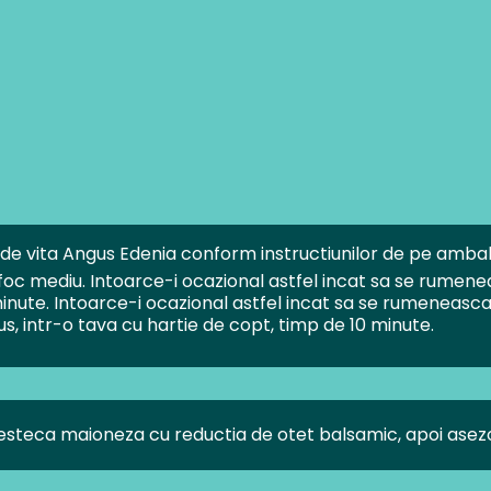
de vita Angus Edenia conform instructiunilor de pe ambal
la foc mediu. Intoarce-i ocazional astfel incat sa se rume
8 minute. Intoarce-i ocazional astfel incat sa se rumeneasc
ius, intr-o tava cu hartie de copt, timp de 10 minute.
steca maioneza cu reductia de otet balsamic, apoi asezon