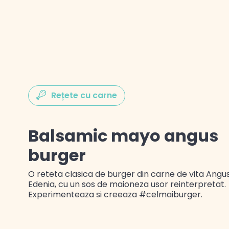
Gustul Spaniei
Gustul Mexicului
Rețete cu carne
Gustul Libanului
Balsamic mayo angus
burger
O reteta clasica de burger din carne de vita Angus
Edenia, cu un sos de maioneza usor reinterpretat.
Experimenteaza si creeaza #celmaiburger.