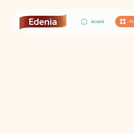
Acasă
P
Gustul Asiei
Gustul Italiei