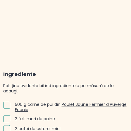
Ingrediente
Poți ține evidența bifînd ingredientele pe măsură ce le
adaugi.
500 g carne de pui din
Poulet Jaune Fermier d’Auverge
Edenia
2 felii mari de paine
2 catei de usturoi mici