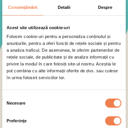
Consimțământ
Detalii
Despre
Acest site utilizează cookie-uri
Folosim cookie-uri pentru a personaliza conținutul și
anunțurile, pentru a oferi funcții de rețele sociale și pentru
a analiza traficul. De asemenea, le oferim partenerilor de
rețele sociale, de publicitate și de analize informații cu
Toate produsele Edenia sunt:
privire la modul în care folosiți site-ul nostru. Aceștia le
pot combina cu alte informații oferite de dvs. sau culese
în urma folosirii serviciilor lor.
Selecția
Necesare
consimțământului
Selectează categoria
Preferinţe
Legume
Pește
Pizza