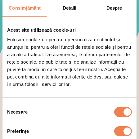
Consimțământ
Detalii
Despre
Acest site utilizează cookie-uri
Folosim cookie-uri pentru a personaliza conținutul și
anunțurile, pentru a oferi funcții de rețele sociale și pentru
a analiza traficul. De asemenea, le oferim partenerilor de
rețele sociale, de publicitate și de analize informații cu
Toate produsele Edenia sunt:
privire la modul în care folosiți site-ul nostru. Aceștia le
pot combina cu alte informații oferite de dvs. sau culese
în urma folosirii serviciilor lor.
Selecția
Necesare
consimțământului
Selectează categoria
Preferinţe
Legume
Pește
Pizza