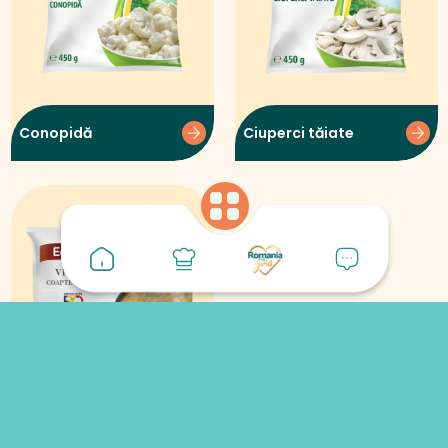
Conopidă
Ciuperci tăiate
Vinete coapte