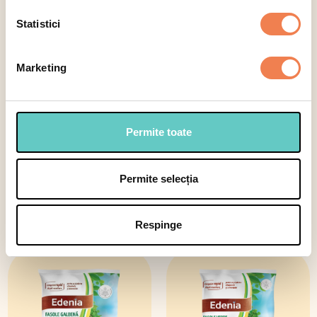
Legume simple
Statistici
Marketing
Permite toate
Permite selecția
Mazăre extra fină
Mazăre fină
Respinge