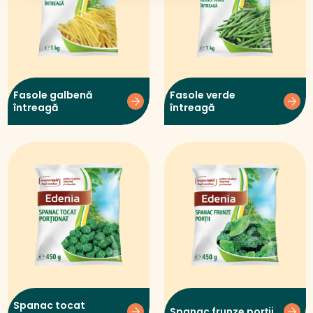
Fasole galbenă
Fasole verde
întreagă
întreagă
Spanac tocat
Spanac frunze porții