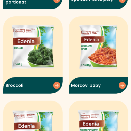
porționat
Broccoli
Morcovi baby