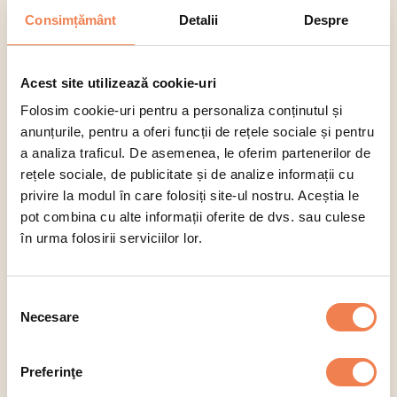
Consimțământ
Detalii
Despre
Toate produsele Edenia sunt:
Acest site utilizează cookie-uri
Folosim cookie-uri pentru a personaliza conținutul și
anunțurile, pentru a oferi funcții de rețele sociale și pentru
a analiza traficul. De asemenea, le oferim partenerilor de
Selectează categoria
rețele sociale, de publicitate și de analize informații cu
privire la modul în care folosiți site-ul nostru. Aceștia le
pot combina cu alte informații oferite de dvs. sau culese
Legume
Pește
Pizza
în urma folosirii serviciilor lor.
Selecția
Necesare
Selectează
consimțământului
Legume
Preferinţe