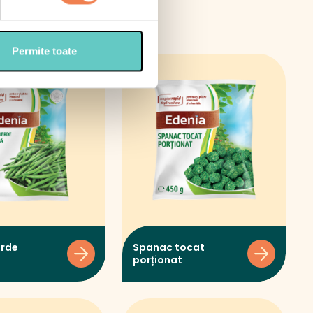
Permite toate
erde
Spanac tocat
porționat