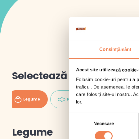
Consimțământ
Acest site utilizează cookie-
Selectează categoria
Folosim cookie-uri pentru a pe
traficul. De asemenea, le ofer
care folosiți site-ul nostru. A
Legume
Pește
Pizza
lor.
Selecția
Necesare
consimțământului
Legume