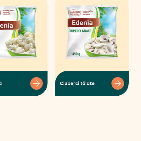
ă
Ciuperci tăiate