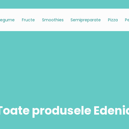
Legume
Fructe
Smoothies
Semipreparate
Pizza
P
eparate cu pește
Legume pentru ciorbe și supe
Pizza Verace
Semipreparate cu legume
Amestecuri de le
gers
Legume pentru ciorbă de vacuță
Pizza Verace Funghi & Tartufi
Mix de legume pai
Amestec în stil mex
 pane
Amestec pentru supă de legume
Pizza Verace Mozzarella Di Bufala
Cartofi dulci pai
Amestec cu porum
e calamar pane
Legume pentru borș țărănesc
Pizza Verace ‘Nduja Salsicce
Mâncare de legume cu Edamame și sem
Amestec stir fry
 cod Alaska pane
Legume pentru ciorbă de fasole boabe
Pizza Verace Pancetta & Funghi
Amestec hawaii
Legume pentru ciorbă de perișoare
Amestec cu conopi
Legume pentru supă cremă de ciuperci
Amestec pentru sal
Amestec wok
co
Wellness mix
Toate produsele Edeni