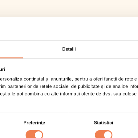
Detalii
uri
rsonaliza conținutul și anunțurile, pentru a oferi funcții de rețele
im partenerilor de rețele sociale, de publicitate și de analize info
ceștia le pot combina cu alte informații oferite de dvs. sau culese î
Semipreparate
Smoothies
Specialități
Preferinţe
Statistici