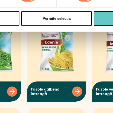
Permite selecția
Fasole galbenă
Fasole v
întreagă
întreagă