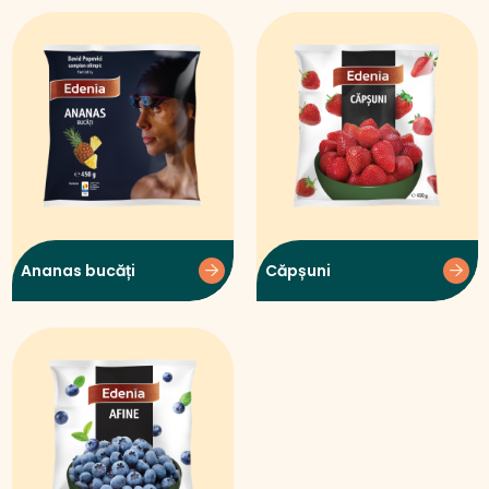
Ananas bucăți
Căpșuni