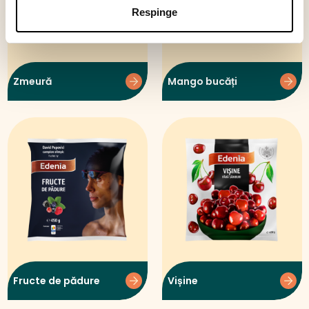
Respinge
Zmeură
Mango bucăți
Fructe de pădure
Vișine