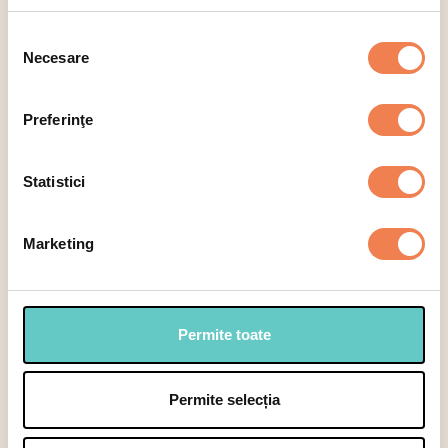
Selectează categoria
Selecția
Necesare
consimțământului
Smoothies
Specialități carne
Fructe
Preferinţe
Selectează
Statistici
Fructe
Marketing
Fructe
Permite toate
Permite selecția