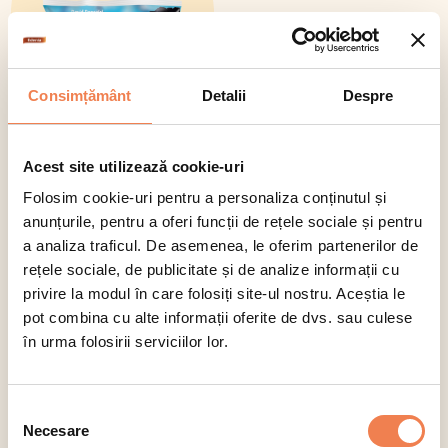
Consimțământ
Detalii
Despre
Acest site utilizează cookie-uri
Folosim cookie-uri pentru a personaliza conținutul și
Mazăre extra fină
anunțurile, pentru a oferi funcții de rețele sociale și pentru
a analiza traficul. De asemenea, le oferim partenerilor de
rețele sociale, de publicitate și de analize informații cu
Amestecuri de legume
privire la modul în care folosiți site-ul nostru. Aceștia le
pot combina cu alte informații oferite de dvs. sau culese
în urma folosirii serviciilor lor.
Selecția
Necesare
consimțământului