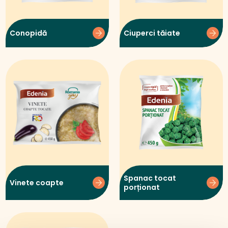
Conopidă
Ciuperci tăiate
Spanac tocat
Vinete coapte
porționat