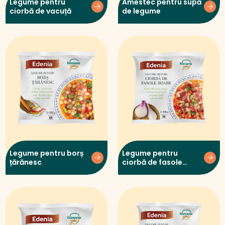
Legume pentru
Amestec pentru supă
ciorbă de vacuță
de legume
Legume pentru borș
Legume pentru
țărănesc
ciorbă de fasole
boabe