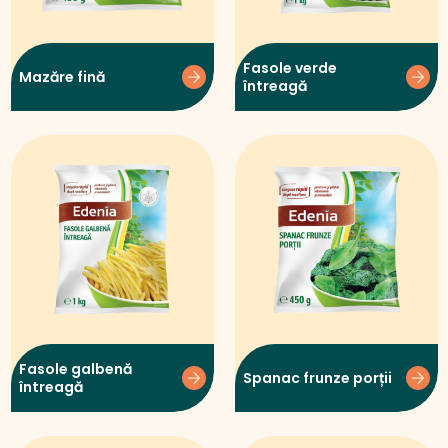
Fasole verde
Mazăre fină
întreagă
Fasole galbenă
Spanac frunze porții
întreagă