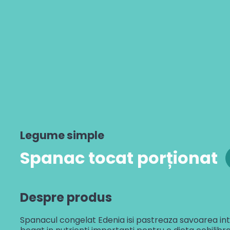
Cannelloni cu vită
Risotto cu ciuperci
Gustul Spaniei
Paella cu fructe de mare
Veggie paella
Gustul Mexicului
Mâncare de legume în stil mexican
Gustul Libanului
Falafel
Legume simple
Spanac tocat porționat
Despre produs
Spanacul congelat Edenia isi pastreaza savoarea int