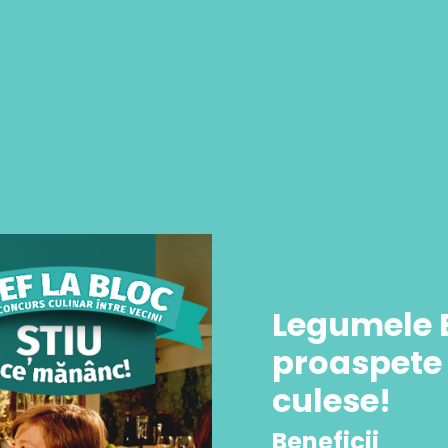
Legumele E
proaspete 
culese!
Beneficii