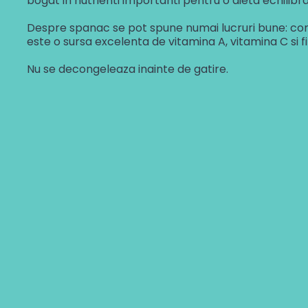
bogat in nutrienti importanti pentru o dieta echilibra
Despre spanac se pot spune numai lucruri bune: cont
este o sursa excelenta de vitamina A, vitamina C si fi
Nu se decongeleaza inainte de gatire.