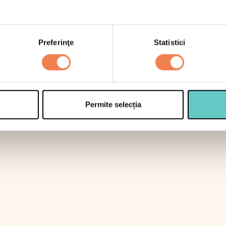
 care zaharuri
re
Preferinţe
Statistici
teine
e
umul de referință al unui adult obișnuit este de 8400kJ/2000kc
Permite selecția
Pana la data inscrisa pe ambalaj
8 °C