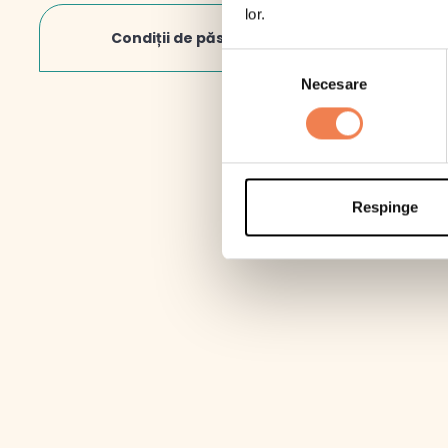
lor.
Din
Condiții de păstrare
Fib
Selecția
Necesare
consimțământului
Pro
Sar
*Cons
Respinge
-1