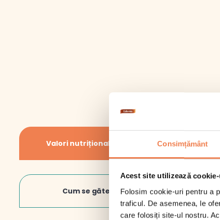
În 
Inf
Valori nutriționale/100gr
Consimțământ
Intr
span
Val
Acest site utilizează cookie-
lasa
Gră
minu
Cum se gătește
Folosim cookie-uri pentru a pe
din n
Din
traficul. De asemenea, le ofer
care folosiți site-ul nostru. A
Glu