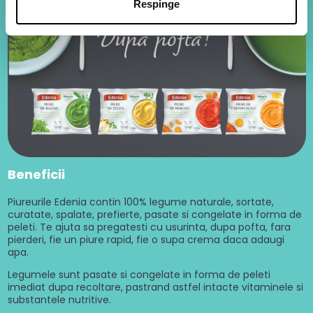
Respinge
Beneficii
Piureurile Edenia contin 100% legume naturale, sortate,
curatate, spalate, prefierte, pasate si congelate in forma de
peleti. Te ajuta sa pregatesti cu usurinta, dupa pofta, fara
pierderi, fie un piure rapid, fie o supa crema daca adaugi
apa.
Legumele sunt pasate si congelate in forma de peleti
imediat dupa recoltare, pastrand astfel intacte vitaminele si
substantele nutritive.