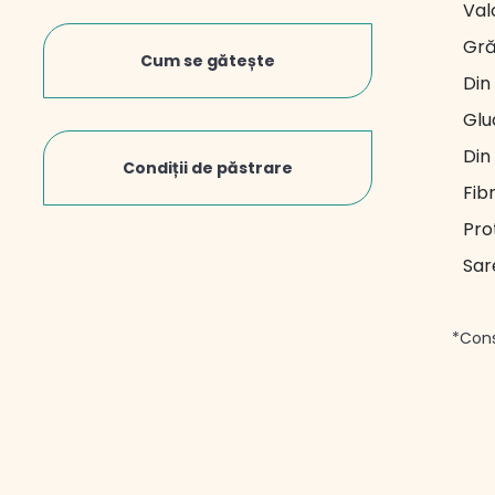
de m
Val
cong
Gră
Deco
Cum se gătește
conge
Din
sa s
came
Glu
ore. 
Din
deco
Condiții de păstrare
Fib
Pro
Sar
*Cons
-1