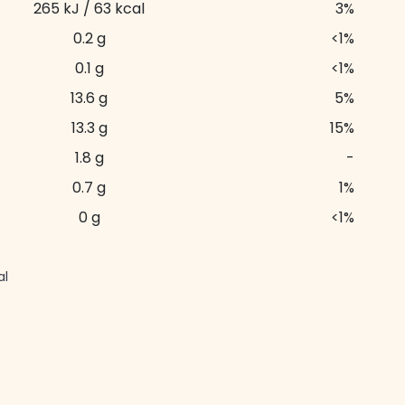
265 kJ / 63 kcal
3%
0.2 g
<1%
0.1 g
<1%
13.6 g
5%
13.3 g
15%
1.8 g
-
0.7 g
1%
0 g
<1%
al