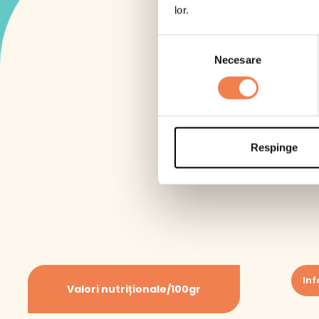
lor.
Selecția
Necesare
consimțământului
Respinge
Mod
Inf
Valori nutriționale/100gr
În fu