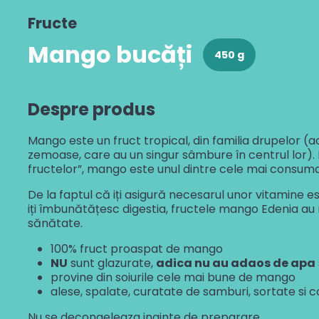
Fructe
Mango bucăți
450 g
Despre produs
Mango este un fruct tropical, din familia drupelor (a
zemoase, care au un singur sâmbure în centrul lor). 
fructelor”, mango este unul dintre cele mai consumat
De la faptul că iți asigură necesarul unor vitamine es
iți îmbunătățesc digestia, fructele mango Edenia au 
sănătate.
100% fruct proaspat de mango
NU
sunt glazurate,
adica nu au adaos de apa
provine din soiurile cele mai bune de mango
alese, spalate, curatate de samburi, sortate si 
Nu se decongeleaza inainte de preparare.