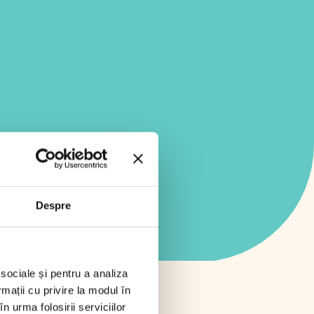
Despre
 sociale și pentru a analiza
rmații cu privire la modul în
n urma folosirii serviciilor