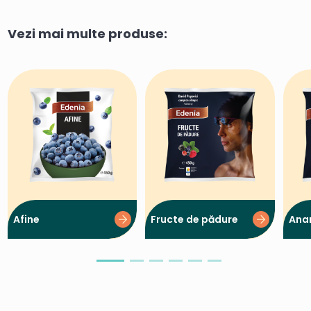
Vezi mai multe produse:
Afine
Fructe de pădure
Anan