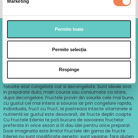
Marketing
Permite toate
Beneficii
Permite selecția
Disponibil tot anul
Fără pierderi
Rapid
Fructele Edenia sunt proaspete, spalate, curatate, sortate si
conservate prin cea mai naturala, sigura si eficienta
Respinge
metoda: congelarea rapida. Culese la maturitate deplina si
congelate imediat dupa recoltare, fructele Edenia pot fi
folosite atat congelate cat si decongelate. Sunt ideale atat
in preparate dulci, main course sau consumate ca atare,
dupa decongelare. Fructele provin din soiurile cele mai bune,
cu gustul cel mai intens si savuros iar prin congelare rapida,
individuala, fruct cu fruct, isi pastreaza intacte vitaminele si
nutrientii iar gustul este desavarsit, de fructe deplin coapte.
Cu Fructele Edenia te poti bucura de savoarea fructelor
preferate in orice sezon si iti dau idei pentru orice preparat.
Doar imaginatia este limita! Fructele din gama de fructe
Edenia nu sunt modificate genetic, sunt vegane, fara gluten