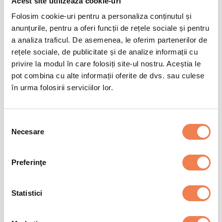
Acest site utilizează cookie-uri
Valoare energetică
244.8 kJ / 58.5 kcal
3%
+
Condiții de păstrare
Grăsimi
1.3 g
2%
Folosim cookie-uri pentru a personaliza conținutul și
Din care acizi saturați
0.3 g
2%
anunțurile, pentru a oferi funcții de rețele sociale și pentru
-18 °C
Pana la data inscrisa pe ambalaj
a analiza traficul. De asemenea, le oferim partenerilor de
Glucide
9.2 g
4%
rețele sociale, de publicitate și de analize informații cu
Din care zaharuri
6.1 g
7%
privire la modul în care folosiți site-ul nostru. Aceștia le
Fibre
4.2 g
-
pot combina cu alte informații oferite de dvs. sau culese
Proteine
1.2 g
2%
în urma folosirii serviciilor lor.
Sare
0.006 g
<1%
Selecția
*Consumul de referință al unui adult obișnuit este de 8400kJ/2000kcal
Necesare
consimțământului
Preferinţe
Statistici