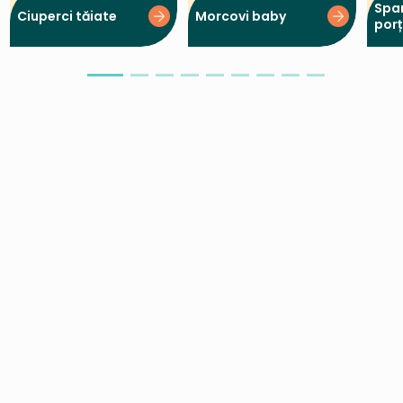
Spa
Ciuperci tăiate
Morcovi baby
porți