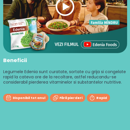
Beneficii
Legumele Edenia sunt curatate, sortate cu grija si congelate
rapid la cateva ore de la recoltare, astfel reducandu-se
considerabil pierderea vitaminelor si substantelor nutritive.
Disponibil tot anul
Fără pierderi
Rapid