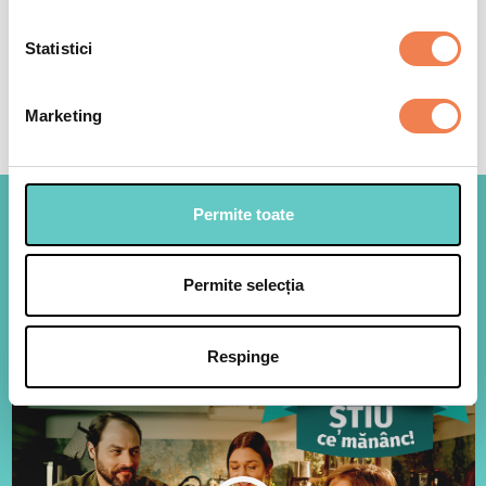
Statistici
Marketing
Permite toate
Legumele Edenia, la fel de
proaspete ca atunci cand sunt
Permite selecția
culese!
Respinge