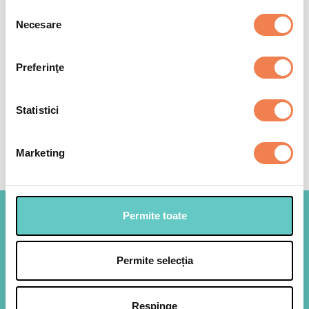
Selecția
Proteine
3.9 g
8%
Necesare
consimțământului
Sare
0.05 g
1%
Preferinţe
*Consumul de referință al unui adult obișnuit este de 8400kJ/2000kcal
Statistici
Marketing
Permite toate
Legumele Edenia, la fel de
proaspete ca atunci cand sunt
Permite selecția
culese!
Respinge